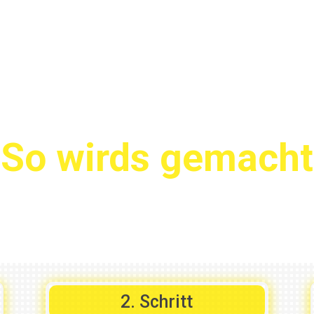
So wirds gemacht
licks: Starte mühelos in eine un
2. Schritt