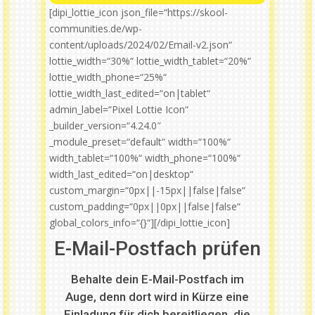
[dipi_lottie_icon json_file=“https://skool-
communities.de/wp-
content/uploads/2024/02/Email-v2.json“
lottie_width=“30%“ lottie_width_tablet=“20%“
lottie_width_phone=“25%“
lottie_width_last_edited=“on|tablet“
admin_label=“Pixel Lottie Icon“
_builder_version=“4.24.0″
_module_preset=“default“ width=“100%“
width_tablet=“100%“ width_phone=“100%“
width_last_edited=“on|desktop“
custom_margin=“0px||-15px||false|false“
custom_padding=“0px||0px||false|false“
global_colors_info=“{}“][/dipi_lottie_icon]
E-Mail-Postfach prüfen
Behalte dein E-Mail-Postfach im
Auge, denn dort wird in Kürze eine
Einladung für dich bereitliegen, die