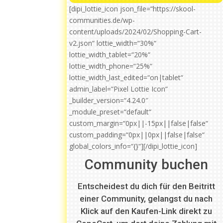
[dipi_lottie_icon json_file=“https://skool-
communities.de/wp-
content/uploads/2024/02/Shopping-Cart-
v2.json“ lottie_width=“30%“
lottie_width_tablet=“20%“
lottie_width_phone=“25%“
lottie_width_last_edited=“on|tablet“
admin_label=“Pixel Lottie Icon“
_builder_version=“4.24.0″
_module_preset=“default“
custom_margin=“0px||-15px||false|false“
custom_padding=“0px||0px||false|false“
global_colors_info=“{}“][/dipi_lottie_icon]
Community buchen
Entscheidest du dich für den Beitritt
einer Community, gelangst du nach
Klick auf den Kaufen-Link direkt zu