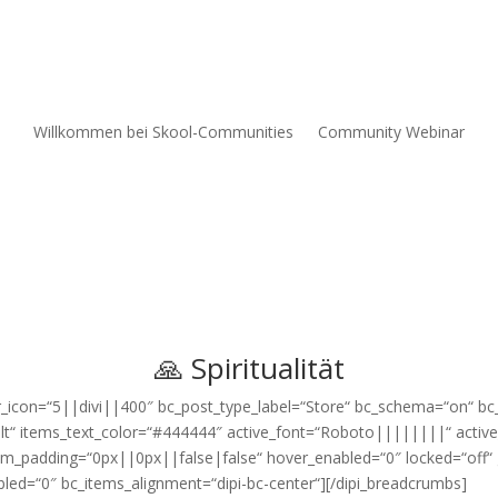
Willkommen bei Skool-Communities
Community Webinar
🙏 Spiritualität
_icon=“5||divi||400″ bc_post_type_label=“Store“ bc_schema=“on“ b
lt“ items_text_color=“#444444″ active_font=“Roboto||||||||“ active_
_padding=“0px||0px||false|false“ hover_enabled=“0″ locked=“off“ gl
bled=“0″ bc_items_alignment=“dipi-bc-center“][/dipi_breadcrumbs]