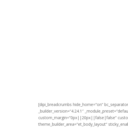
[dipi_breadcrumbs hide_home=“on“ bc_separator
_builder_version=“4.24.1″ _module_preset=“defau
custom_margin=“0px||20px||false|false“ custom
theme_builder_area=“et_body_layout“ sticky_ena