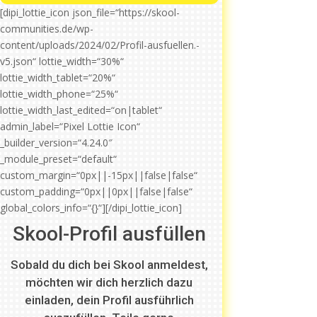
[dipi_lottie_icon json_file=“https://skool-
communities.de/wp-
content/uploads/2024/02/Profil-ausfuellen.-
v5.json“ lottie_width=“30%“
lottie_width_tablet=“20%“
lottie_width_phone=“25%“
lottie_width_last_edited=“on|tablet“
admin_label=“Pixel Lottie Icon“
_builder_version=“4.24.0″
_module_preset=“default“
custom_margin=“0px||-15px||false|false“
custom_padding=“0px||0px||false|false“
global_colors_info=“{}“][/dipi_lottie_icon]
Skool-Profil ausfüllen
Sobald du dich bei Skool anmeldest,
möchten wir dich herzlich dazu
einladen, dein Profil ausführlich