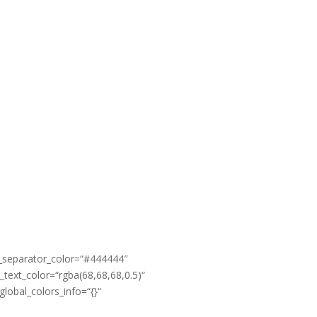
c_separator_color=“#444444″
text_color=“rgba(68,68,68,0.5)“
obal_colors_info=“{}“